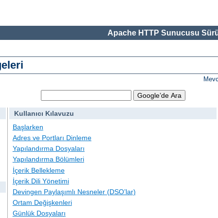
Apache HTTP Sunucusu Sürü
eleri
Mevc
Kullanıcı Kılavuzu
Başlarken
Adres ve Portları Dinleme
Yapılandırma Dosyaları
Yapılandırma Bölümleri
İçerik Bellekleme
İçerik Dili Yönetimi
Devingen Paylaşımlı Nesneler (DSO’lar)
Ortam Değişkenleri
Günlük Dosyaları