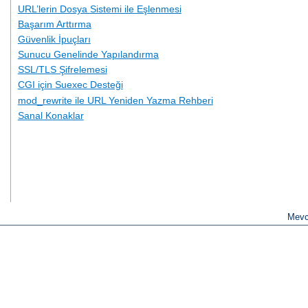
URL’lerin Dosya Sistemi ile Eşlenmesi
Başarım Arttırma
Güvenlik İpuçları
Sunucu Genelinde Yapılandırma
SSL/TLS Şifrelemesi
CGI için Suexec Desteği
mod_rewrite ile URL Yeniden Yazma Rehberi
Sanal Konaklar
Mevc