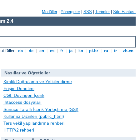
Modüller
|
Yönergeler
|
SSS
|
Terimler
|
Site Haritası
m 2.4
ut Diller:
da
|
de
|
en
|
es
|
fr
|
ja
|
ko
|
pt-br
|
ru
|
tr
|
zh-cn
Nasıllar ve Öğreticiler
Kimlik Doğrulama ve Yetkilendirme
Erişim Denetimi
CGI: Devingen İçerik
.htaccess dosyaları
Sunucu Taraflı İçerik Yerleştirme (SSI)
Kullanıcı Dizinleri (public_html)
Ters vekil yapılandırma rehberi
HTTP/2 rehberi