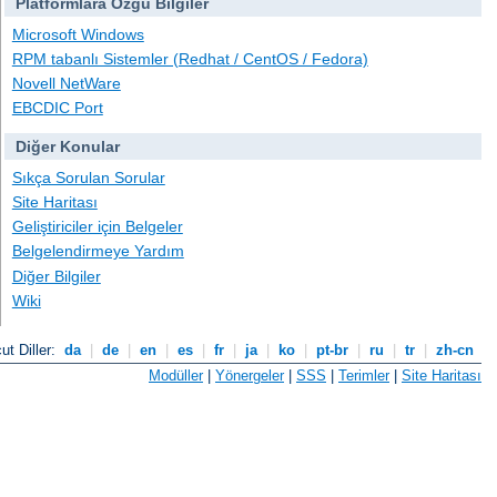
Platformlara Özgü Bilgiler
Microsoft Windows
RPM tabanlı Sistemler (Redhat / CentOS / Fedora)
Novell NetWare
EBCDIC Port
Diğer Konular
Sıkça Sorulan Sorular
Site Haritası
Geliştiriciler için Belgeler
Belgelendirmeye Yardım
Diğer Bilgiler
Wiki
ut Diller:
da
|
de
|
en
|
es
|
fr
|
ja
|
ko
|
pt-br
|
ru
|
tr
|
zh-cn
Modüller
|
Yönergeler
|
SSS
|
Terimler
|
Site Haritası