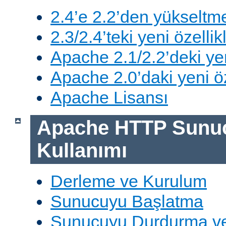
2.4’e 2.2’den yükseltm
2.3/2.4’teki yeni özellik
Apache 2.1/2.2’deki yen
Apache 2.0’daki yeni öz
Apache Lisansı
Apache HTTP Sunu
Kullanımı
Derleme ve Kurulum
Sunucuyu Başlatma
Sunucuyu Durdurma ve