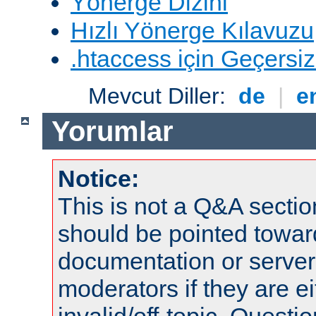
Yönerge Dizini
Hızlı Yönerge Kılavuzu
.htaccess için Geçersizl
Mevcut Diller:
de
|
e
Yorumlar
Notice:
This is not a Q&A sect
should be pointed towar
documentation or serve
moderators if they are 