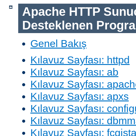
Apache HTTP Sunu
Desteklenen Progra
Genel Bakış
Kılavuz Sayfası: httpd
Kılavuz Sayfası: ab
Kılavuz Sayfası: apach
Kılavuz Sayfası: apxs
Kılavuz Sayfası: config
Kılavuz Sayfası: dbm
Kılavuz Sayfası: fcgista