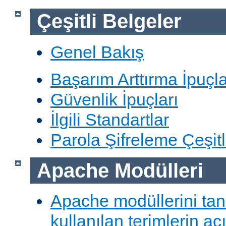
Çeşitli Belgeler
Genel Bakış
Başarım Arttırma İpuçla
Güvenlik İpuçları
İlgili Standartlar
Parola Şifreleme Çeşitl
Apache Modülleri
Apache modüllerini ta
kullanılan terimlerin aç