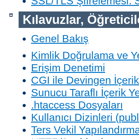
SSL/TLS Şifrelemesi:
Kılavuzlar, Öğreticil
Genel Bakış
Kimlik Doğrulama ve Y
Erişim Denetimi
CGI ile Devingen İçerik
Sunucu Taraflı İçerik Y
.htaccess Dosyaları
Kullanıcı Dizinleri (pub
Ters Vekil Yapılandırm