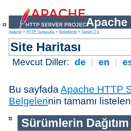
Apache 
Apache
>
HTTP Sunucusu
>
Belgeleme
>
Sürüm 2.4
Site Haritası
Mevcut Diller:
de
|
en
|
e
Bu sayfada
Apache HTTP S
Belgeleri
nin tamamı listelen
Sürümlerin Dağıtım B