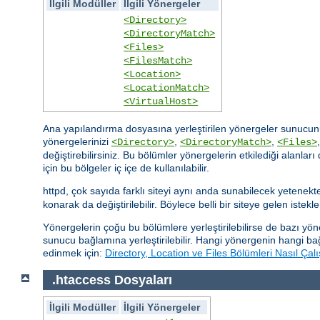
İlgili Modüller
İlgili Yönergeler
<Directory>
<DirectoryMatch>
<Files>
<FilesMatch>
<Location>
<LocationMatch>
<VirtualHost>
Ana yapılandırma dosyasına yerleştirilen yönergeler sunucunu
yönergelerinizi
,
,
<Directory>
<DirectoryMatch>
<Files>
değiştirebilirsiniz. Bu bölümler yönergelerin etkilediği alanla
için bu bölgeler iç içe de kullanılabilir.
httpd, çok sayıda farklı siteyi aynı anda sunabilecek yetenek
konarak da değiştirilebilir. Böylece belli bir siteye gelen istekle
Yönergelerin çoğu bu bölümlere yerleştirilebilirse de bazı y
sunucu bağlamına yerleştirilebilir. Hangi yönergenin hangi ba
edinmek için:
Directory, Location ve Files Bölümleri Nasıl Çalı
.htaccess Dosyaları
İlgili Modüller
İlgili Yönergeler