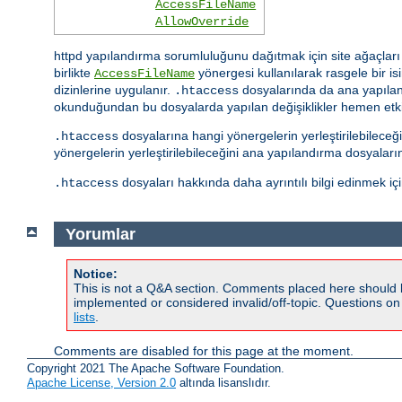
AccessFileName
AllowOverride
httpd yapılandırma sorumluluğunu dağıtmak için site ağaçları i
birlikte
yönergesi kullanılarak rasgele bir isim
AccessFileName
dizinlerine uygulanır.
dosyalarında da ana yapıland
.htaccess
okunduğundan bu dosyalarda yapılan değişiklikler hemen etkis
dosyalarına hangi yönergelerin yerleştirilebilece
.htaccess
yönergelerin yerleştirilebileceğini ana yapılandırma dosyalar
dosyaları hakkında daha ayrıntılı bilgi edinmek iç
.htaccess
Yorumlar
Notice:
This is not a Q&A section. Comments placed here should 
implemented or considered invalid/off-topic. Questions o
lists
.
Comments are disabled for this page at the moment.
Copyright 2021 The Apache Software Foundation.
Apache License, Version 2.0
altında lisanslıdır.