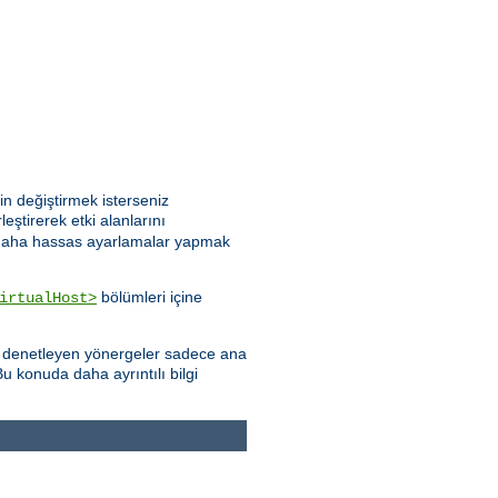
n değiştirmek isterseniz
leştirerek etki alanlarını
göre daha hassas ayarlamalar yapmak
bölümleri içine
irtualHost>
yı denetleyen yönergeler sadece ana
u konuda daha ayrıntılı bilgi