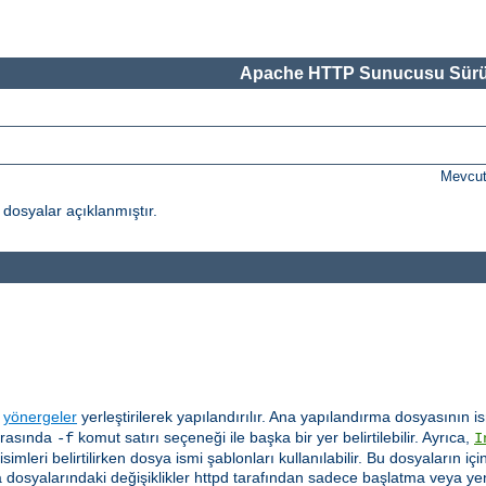
Apache HTTP Sunucusu Sürü
Mevcut
osyalar açıklanmıştır.
a
yönergeler
yerleştirilerek yapılandırılır. Ana yapılandırma dosyasının
sırasında
komut satırı seçeneği ile başka bir yer belirtilebilir. Ayrıca,
-f
I
imleri belirtilirken dosya ismi şablonları kullanılabilir. Bu dosyaların
rma dosyalarındaki değişiklikler httpd tarafından sadece başlatma veya y