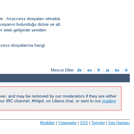
lde
dosyaları olmakla
.htaccess
dosyanın bulunduğu dizine ve alt
r istek gelişinde yeniden
dosyalarına hangi
ccess
Mevcut Diller:
de
|
en
|
fr
|
ja
|
ko
|
tr
ver, and may be removed by our moderators if they are either
r IRC channel, #httpd, on Libera.chat, or sent to our
mailing
Modüller
|
Yönergeler
|
SSS
|
Terimler
|
Site Haritası