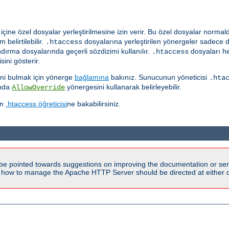
çine özel dosyalar yerleştirilmesine izin verir. Bu özel dosyalar norma
 belirtilebilir.
dosyalarına yerleştirilen yönergeler sadece 
.htaccess
ırma dosyalarında geçerli sözdizimi kullanılır.
dosyaları he
.htaccess
ini gösterir.
ğini bulmak için yönerge
bağlamına
bakınız. Sunucunun yöneticisi
.hta
ında
yönergesini kullanarak belirleyebilir.
AllowOverride
in
.htaccess öğreticisi
ne bakabilirsiniz.
be pointed towards suggestions on improving the documentation or ser
n how to manage the Apache HTTP Server should be directed at either ou