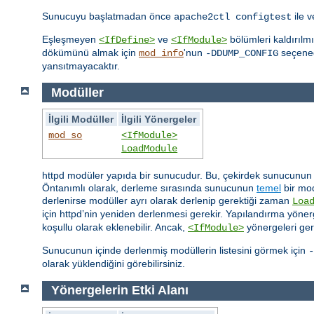
Sunucuyu başlatmadan önce
ile 
apache2ctl configtest
Eşleşmeyen
ve
bölümleri kaldırılm
<IfDefine>
<IfModule>
dökümünü almak için
'nun
seçeneği
mod_info
-DDUMP_CONFIG
yansıtmayacaktır.
Modüller
İlgili Modüller
İlgili Yönergeler
mod_so
<IfModule>
LoadModule
httpd modüler yapıda bir sunucudur. Bu, çekirdek sunucunun sa
Öntanımlı olarak, derleme sırasında sunucunun
temel
bir mod
derlenirse modüller ayrı olarak derlenip gerektiği zaman
Loa
için httpd’nin yeniden derlenmesi gerekir. Yapılandırma yönerg
koşullu olarak eklenebilir. Ancak,
yönergeleri ger
<IfModule>
Sunucunun içinde derlenmiş modüllerin listesini görmek için
-
olarak yüklendiğini görebilirsiniz.
Yönergelerin Etki Alanı