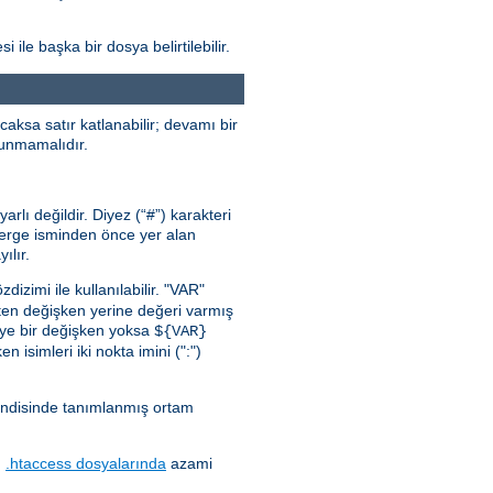
 ile başka bir dosya belirtilebilir.
aksa satır katlanabilir; devamı bir
ulunmamalıdır.
lı değildir. Diyez (“#”) karakteri
önerge isminden önce yer alan
ılır.
zdizimi ile kullanılabilir. "VAR"
ten değişken yerine değeri varmış
iye bir değişken yoksa
${VAR}
n isimleri iki nokta imini (":")
endisinde tanımlanmış ortam
.
.htaccess dosyalarında
azami