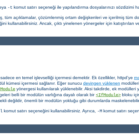
veya
komut satırı seçeneği ile yapılandırma dosyalarınızı sözdizimi hat
-t
ış, tüm açıklamalar, çözümlenmiş ortam değişkenleri ve içerilmiş tüm do
ni kullanabilirsiniz. Ancak, çıktı yinelenen yönergeler için katıştırılan v
dece en temel işlevselliği içermesi demektir. Ek özellikler, httpd’ye
mo
ül kümesi içermesi sağlanır. Eğer sunucu
devingen yüklenen
modülleri
yönergesi kullanılarak yüklenebilir. Aksi takdirde, ek modülleri
dModule
eleri belli bir modülün varlığına dayalı olarak bir
bloku içi
<IfModule>
ekli değildir, önemli bir modülün yokluğu gibi durumlarda maskelenebilir
komut satırı seçeneğini kullanabilirsiniz. Ayrıca,
komut satırı seçen
l
-M