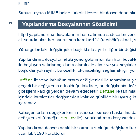
kılınır.
Sunucu ayrıca MIME belge türlerini içeren bir dosya daha oku
Yapılandırma Dosyalarının Sözdizimi
httpd yapılandırma dosyalarının her satırında sadece bir yöner
alt satırda olan her satırın son karakteri “\” (tersbölü) olmal
Yönergelerdeki değiştirgeler boşluklarla ayrılır. Eğer bir değişt
Yapılandırma dosyalarındaki yönergelerin isimleri harf büyükl
ile başlayan satırlar açıklama olarak ele alınır ve yok sayılı
boşluklar yoksayılır; bu özellik, okunabilirliği sağlamak için yön
ile veya kabuğun ortam değişkenleri ile tanımlanmış d
Define
geçerli bir değişkenin adı olduğu takdirde, bu değişkenin d
gibi işlem kaldığı yerden devam edecektir.
ile tanıml
Define
içindeki karakterler değişmeden kalır ve günlüğe bir uyarı çıkt
içeremez.
Kabuğun ortam değişkenlerinin, sadece, sunucu başlatılmadan
değişkenleri (örneğin,
ile), yapılandırma dosyasındaki
SetEnv
Yapılandırma dosyasındaki bir satırın uzunluğu, değişken ikam
uzunluk 8190 karakterdir.