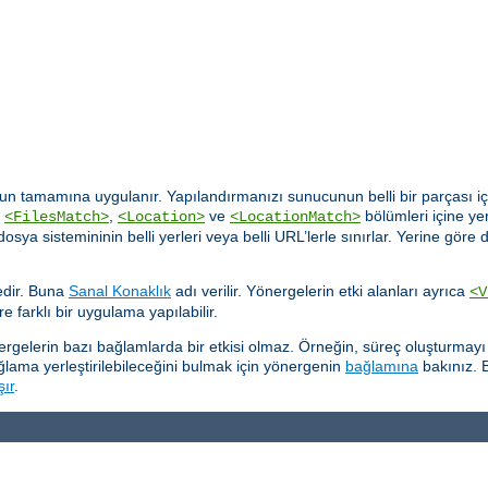
n tamamına uygulanır. Yapılandırmanızı sunucunun belli bir parçası içi
,
,
ve
bölümleri içine yer
<FilesMatch>
<Location>
<LocationMatch>
rı dosya sistemininin belli yerleri veya belli URL’lerle sınırlar. Yerine 
tedir. Buna
Sanal Konaklık
adı verilir. Yönergelerin etki alanları ayrıca
<V
re farklı bir uygulama yapılabilir.
önergelerin bazı bağlamlarda bir etkisi olmaz. Örneğin, süreç oluşturma
ğlama yerleştirilebileceğini bulmak için yönergenin
bağlamına
bakınız. B
şır
.