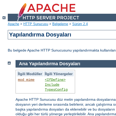
Apache
>
HTTP Sunucusu
>
Belgeleme
>
Sürüm 2.4
Yapılandırma Dosyaları
Bu belgede Apache HTTP Sunucusunu yapılandırmakta kullanılan d
Ana Yapılandırma Dosyaları
İlgili Modüller
İlgili Yönergeler
mod_mime
<IfDefine>
Include
TypesConfig
Apache HTTP Sunucusu düz metin yapılandırma dosyaların
dosyanın yeri derleme sırasında belirlenir, ancak çalıştırma 
başka yapılandırma dosyaları da eklenebilir ve bu dosyaların is
olduğu gibi her türlü yönerge yerleştirilebilir. Ana yapılandı