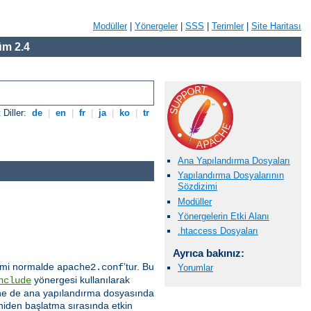
Modüller
|
Yönergeler
|
SSS
|
Terimler
|
Site Haritası
m 2.4
 Diller:
de
|
en
|
fr
|
ja
|
ko
|
tr
Ana Yapılandırma Dosyaları
Yapılandırma Dosyalarının
Sözdizimi
Modüller
Yönergelerin Etki Alanı
.htaccess Dosyaları
Ayrıca bakınız:
 ismi normalde
’tur. Bu
apache2.conf
Yorumlar
yönergesi kullanılarak
nclude
 içine de ana yapılandırma dosyasında
eniden başlatma sırasında etkin