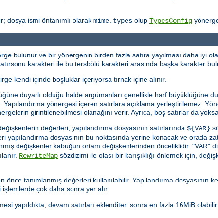
r; dosya ismi öntanımlı olarak
olup
yönergesi
mime.types
TypesConfig
ge bulunur ve bir yönergenin birden fazla satıra yayılması daha iyi olac
ı, satırsonu karakteri ile bu tersbölü karakteri arasında başka karakter b
irge kendi içinde boşluklar içeriyorsa tırnak içine alınır.
üğüne duyarlı olduğu halde argümanları genellikle harf büyüklüğüne duyar
rlar. Yapılandırma yönergesi içeren satırlara açıklama yerleştirilemez. Y
ergelerin girintilenebilmesi olanağını verir. Ayrıca, boş satırlar da yoksay
eğişkenlerin değerleri, yapılandırma dosyasının satırlarında
sö
${VAR}
eğeri yapılandırma dosyasının bu noktasında yerine konacak ve orada za
anmış değişkenler kabuğun ortam değişkenlerinden önceliklidir. "VAR" d
ılanır.
sözdizimi ile olası bir karışıklığı önlemek için, değişke
RewriteMap
 önce tanımlanmış değerleri kullanılabilir. Yapılandırma dosyasının k
 işlemlerde çok daha sonra yer alır.
esi yapıldıkta, devam satırları eklenditen sonra en fazla 16MiB olabilir