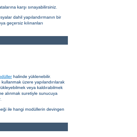
alarına karşı sınayabilirsiniz.
syalar dahil yapılandırmanın bir
eya geçersiz kılınanları
düller
halinde yüklenebilir.
 kullanmak üzere yapılandırılarak
 yükleyebilmek veya kaldırabilmek
ne alınmak suretiyle sunucuya
.
eği ile hangi modüllerin devingen