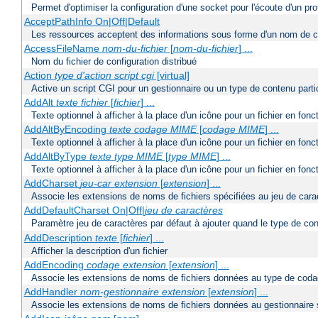
Permet d'optimiser la configuration d'une socket pour l'écoute d'un pro
AcceptPathInfo On|Off|Default
Les ressources acceptent des informations sous forme d'un nom de c
AccessFileName
nom-du-fichier
[
nom-du-fichier
] ...
Nom du fichier de configuration distribué
Action
type d'action
script cgi
[virtual]
Active un script CGI pour un gestionnaire ou un type de contenu partic
AddAlt
texte
fichier
[
fichier
] ...
Texte optionnel à afficher à la place d'un icône pour un fichier en fon
AddAltByEncoding
texte
codage MIME
[
codage MIME
] ...
Texte optionnel à afficher à la place d'un icône pour un fichier en f
AddAltByType
texte
type MIME
[
type MIME
] ...
Texte optionnel à afficher à la place d'un icône pour un fichier en fo
AddCharset
jeu-car
extension
[
extension
] ...
Associe les extensions de noms de fichiers spécifiées au jeu de cara
AddDefaultCharset On|Off|
jeu de caractères
Paramètre jeu de caractères par défaut à ajouter quand le type de co
AddDescription
texte
[
fichier
] ...
Afficher la description d'un fichier
AddEncoding
codage
extension
[
extension
] ...
Associe les extensions de noms de fichiers données au type de coda
AddHandler
nom-gestionnaire
extension
[
extension
] ...
Associe les extensions de noms de fichiers données au gestionnaire 