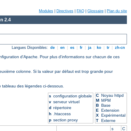
Modules
|
Directives
|
FAQ
|
Glossaire
|
Plan du site
n 2.4
Langues Disponibles:
de
|
en
|
es
|
fr
|
ja
|
ko
|
tr
|
zh-cn
onfiguration d'Apache. Pour plus d'informations sur chacun de ces
deuxième colonne. Si la valeur par défaut est trop grande pour
le tableau des légendes ci-dessous.
C
Noyau httpd
s
configuration globale
M
MPM
v
serveur virtuel
B
Base
d
répertoire
E
Extension
h
.htaccess
X
Expérimental
p
section proxy
T
Externe
s
C