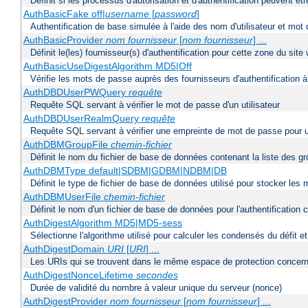
Définit si les processus d'autorisation et d'authentification peuvent 
AuthBasicFake off|
username
[
password
]
Authentification de base simulée à l'aide des nom d'utilisateur et mot
AuthBasicProvider
nom fournisseur
[
nom fournisseur
] ...
Définit le(les) fournisseur(s) d'authentification pour cette zone du site
AuthBasicUseDigestAlgorithm MD5|Off
Vérifie les mots de passe auprès des fournisseurs d'authentification à 
AuthDBDUserPWQuery
requête
Requête SQL servant à vérifier le mot de passe d'un utilisateur
AuthDBDUserRealmQuery
requête
Requête SQL servant à vérifier une empreinte de mot de passe pour un ut
AuthDBMGroupFile
chemin-fichier
Définit le nom du fichier de base de données contenant la liste des gro
AuthDBMType default|SDBM|GDBM|NDBM|DB
Définit le type de fichier de base de données utilisé pour stocker les
AuthDBMUserFile
chemin-fichier
Définit le nom d'un fichier de base de données pour l'authentification 
AuthDigestAlgorithm MD5|MD5-sess
Sélectionne l'algorithme utilisé pour calculer les condensés du défit e
AuthDigestDomain
URI
[
URI
] ...
Les URIs qui se trouvent dans le même espace de protection concerna
AuthDigestNonceLifetime
secondes
Durée de validité du nombre à valeur unique du serveur (nonce)
AuthDigestProvider
nom fournisseur
[
nom fournisseur
] ...