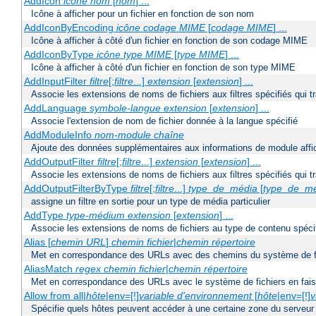
AddIcon
icône
nom
[
nom
] ...
Icône à afficher pour un fichier en fonction de son nom
AddIconByEncoding
icône
codage MIME
[
codage MIME
] ...
Icône à afficher à côté d'un fichier en fonction de son codage MIME
AddIconByType
icône
type MIME
[
type MIME
] ...
Icône à afficher à côté d'un fichier en fonction de son type MIME
AddInputFilter
filtre
[;
filtre
...]
extension
[
extension
] ...
Associe les extensions de noms de fichiers aux filtres spécifiés qui tr
AddLanguage
symbole-langue
extension
[
extension
] ...
Associe l'extension de nom de fichier donnée à la langue spécifié
AddModuleInfo
nom-module
chaîne
Ajoute des données supplémentaires aux informations de module affich
AddOutputFilter
filtre
[;
filtre
...]
extension
[
extension
] ...
Associe les extensions de noms de fichiers aux filtres spécifiés qui 
AddOutputFilterByType
filtre
[;
filtre
...]
type_de_média
[
type_de_m
assigne un filtre en sortie pour un type de média particulier
AddType
type-médium
extension
[
extension
] ...
Associe les extensions de noms de fichiers au type de contenu spéci
Alias [
chemin URL
]
chemin fichier
|
chemin répertoire
Met en correspondance des URLs avec des chemins du système de f
AliasMatch
regex
chemin fichier
|
chemin répertoire
Met en correspondance des URLs avec le système de fichiers en faisan
Allow from all|
hôte
|env=[!]
variable d'environnement
[
hôte
|env=[!]
v
Spécifie quels hôtes peuvent accéder à une certaine zone du serveur