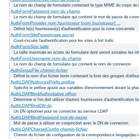
Le nom du champ de formulaire contenant le type MIME du corps de l
AuthFormPassword
nom du champ
Le nom du champ de formulaire qui contient le mot de passe de conn
AuthFormProvider
nom fournisseur
[
nom fournisseur
] ...
Définit le(s) fournisseur(s) d'authentification pour la zone concernée
AuthFormSitePassphrase
secret
Court-circuite l'authentification pour les sites à fort trafic
AuthFormSize
taille
La taille maximale en octets du formulaire dont seront extraites les i
AuthFormUsername
nom du champ
Le nom du champ de formulaire qui contient le nom de connexion
AuthGroupFile
chemin-fichier
Définit le nom d'un fichier texte contenant la liste des groupes d'utilis
AuthLDAPAuthorizePrefix
préfixe
Spécifie le préfixe ajouté aux variables d'environnement durant la phas
AuthLDAPBindAuthoritative off|on
Détermine si l'on doit utiliser d'autres fournisseurs d'authentification
AuthLDAPBindDN
dn
Un DN optionnel pour se connecter au serveur LDAP
AuthLDAPBindPassword
mot-de-passe
Mot de passe à utiliser en conjonction avec le DN de connexion
AuthLDAPCharsetConfig
chemin-fichier
Chemin du fichier de configuration de la correspondance langage/jeu 