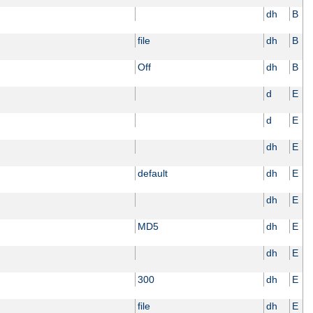
dh
B
file
dh
B
Off
dh
B
d
E
d
E
dh
E
default
dh
E
dh
E
MD5
dh
E
dh
E
300
dh
E
file
dh
E