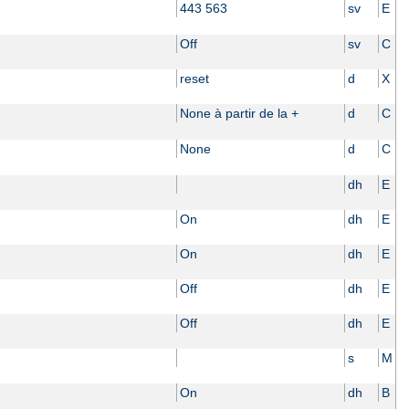
443 563
sv
E
Off
sv
C
reset
d
X
None à partir de la +
d
C
None
d
C
dh
E
On
dh
E
On
dh
E
Off
dh
E
Off
dh
E
s
M
On
dh
B