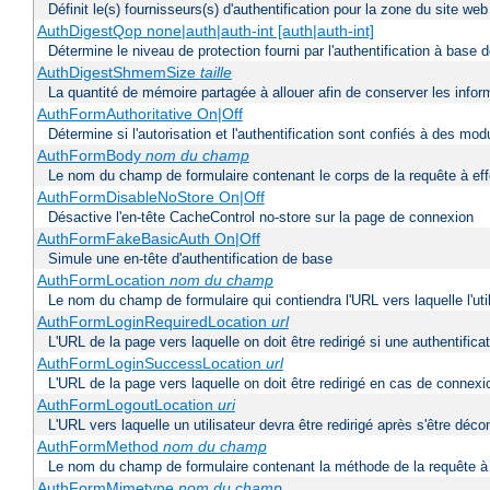
Définit le(s) fournisseurs(s) d'authentification pour la zone du site w
AuthDigestQop none|auth|auth-int [auth|auth-int]
Détermine le niveau de protection fourni par l'authentification à base
AuthDigestShmemSize
taille
La quantité de mémoire partagée à allouer afin de conserver les infor
AuthFormAuthoritative On|Off
Détermine si l'autorisation et l'authentification sont confiés à des mo
AuthFormBody
nom du champ
Le nom du champ de formulaire contenant le corps de la requête à ef
AuthFormDisableNoStore On|Off
Désactive l'en-tête CacheControl no-store sur la page de connexion
AuthFormFakeBasicAuth On|Off
Simule une en-tête d'authentification de base
AuthFormLocation
nom du champ
Le nom du champ de formulaire qui contiendra l'URL vers laquelle l'uti
AuthFormLoginRequiredLocation
url
L'URL de la page vers laquelle on doit être redirigé si une authentifica
AuthFormLoginSuccessLocation
url
L'URL de la page vers laquelle on doit être redirigé en cas de connexi
AuthFormLogoutLocation
uri
L'URL vers laquelle un utilisateur devra être redirigé après s'être déc
AuthFormMethod
nom du champ
Le nom du champ de formulaire contenant la méthode de la requête à 
AuthFormMimetype
nom du champ