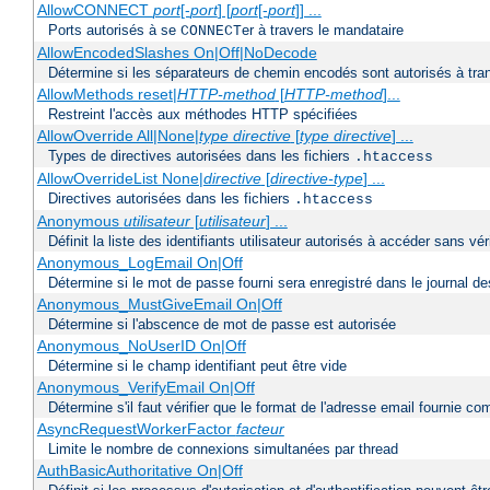
AllowCONNECT
port
[-
port
] [
port
[-
port
]] ...
Ports autorisés à se
er à travers le mandataire
CONNECT
AllowEncodedSlashes On|Off|NoDecode
Détermine si les séparateurs de chemin encodés sont autorisés à tran
AllowMethods reset|
HTTP-method
[
HTTP-method
]...
Restreint l'accès aux méthodes HTTP spécifiées
AllowOverride All|None|
type directive
[
type directive
] ...
Types de directives autorisées dans les fichiers
.htaccess
AllowOverrideList None|
directive
[
directive-type
] ...
Directives autorisées dans les fichiers
.htaccess
Anonymous
utilisateur
[
utilisateur
] ...
Définit la liste des identifiants utilisateur autorisés à accéder sans v
Anonymous_LogEmail On|Off
Détermine si le mot de passe fourni sera enregistré dans le journal de
Anonymous_MustGiveEmail On|Off
Détermine si l'abscence de mot de passe est autorisée
Anonymous_NoUserID On|Off
Détermine si le champ identifiant peut être vide
Anonymous_VerifyEmail On|Off
Détermine s'il faut vérifier que le format de l'adresse email fournie 
AsyncRequestWorkerFactor
facteur
Limite le nombre de connexions simultanées par thread
AuthBasicAuthoritative On|Off