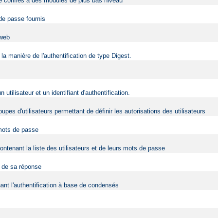
être confiés à des modules de plus bas niveau
 de passe fournis
 web
la manière de l'authentification de type Digest.
ilisateur et un identifiant d'authentification.
upes d'utilisateurs permettant de définir les autorisations des utilisateurs
 mots de passe
contenant la liste des utilisateurs et de leurs mots de passe
t de sa réponse
nt l'authentification à base de condensés