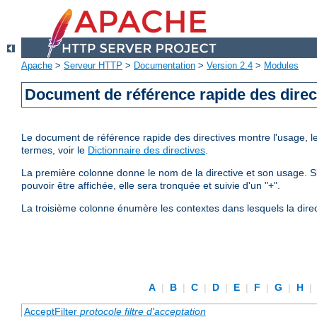
Apache
>
Serveur HTTP
>
Documentation
>
Version 2.4
>
Modules
Document de référence rapide des direc
Le document de référence rapide des directives montre l'usage, les
termes, voir le
Dictionnaire des directives
.
La première colonne donne le nom de la directive et son usage. Si 
pouvoir être affichée, elle sera tronquée et suivie d'un "+".
La troisième colonne énumère les contextes dans lesquels la direc
A
|
B
|
C
|
D
|
E
|
F
|
G
|
H
|
AcceptFilter
protocole
filtre d'acceptation