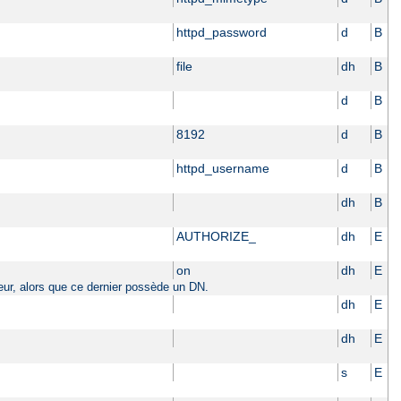
httpd_password
d
B
file
dh
B
d
B
8192
d
B
httpd_username
d
B
dh
B
AUTHORIZE_
dh
E
on
dh
E
sateur, alors que ce dernier possède un DN.
dh
E
dh
E
s
E