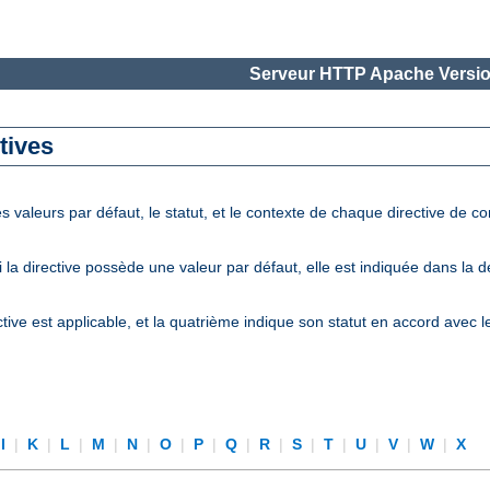
Serveur HTTP Apache Versio
tives
 valeurs par défaut, le statut, et le contexte de chaque directive de c
la directive possède une valeur par défaut, elle est indiquée dans la 
tive est applicable, et la quatrième indique son statut en accord avec 
I
|
K
|
L
|
M
|
N
|
O
|
P
|
Q
|
R
|
S
|
T
|
U
|
V
|
W
|
X