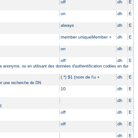
off
dh
E
on
dh
E
always
dh
E
member uniqueMember +
dh
E
on
dh
E
off
dh
E
ière anonyme, ou en utilisant des données d'authentification codées en dur
(.*) $1 (nom de l'u +
dh
E
tuer une recherche de DN
10
dh
E
dh
E
R
off
dh
E
off
dh
E
dh
E