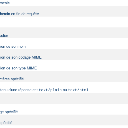
tocole
hemin en fin de requête.
ulier
ction de son nom
onction de son codage MIME
nction de son type MIME
ctères spécifié
ntenu d'une réponse est
ou
text/plain
text/html
ge spécifié
spécifié