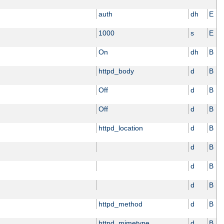
auth
dh
E
1000
s
E
On
dh
B
httpd_body
d
B
Off
d
B
Off
d
B
httpd_location
d
B
d
B
d
B
d
B
httpd_method
d
B
httpd_mimetype
d
B