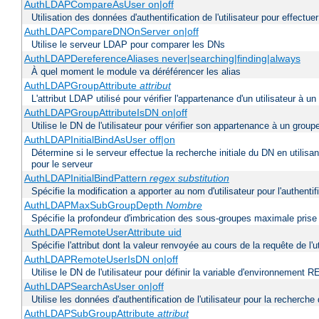
AuthLDAPCompareAsUser on|off
Utilisation des données d'authentification de l'utilisateur pour effectue
AuthLDAPCompareDNOnServer on|off
Utilise le serveur LDAP pour comparer les DNs
AuthLDAPDereferenceAliases never|searching|finding|always
À quel moment le module va déréférencer les alias
AuthLDAPGroupAttribute
attribut
L'attribut LDAP utilisé pour vérifier l'appartenance d'un utilisateur à un
AuthLDAPGroupAttributeIsDN on|off
Utilise le DN de l'utilisateur pour vérifier son appartenance à un group
AuthLDAPInitialBindAsUser off|on
Détermine si le serveur effectue la recherche initiale du DN en utilisa
pour le serveur
AuthLDAPInitialBindPattern
regex
substitution
Spécifie la modification a apporter au nom d'utilisateur pour l'authen
AuthLDAPMaxSubGroupDepth
Nombre
Spécifie la profondeur d'imbrication des sous-groupes maximale prise 
AuthLDAPRemoteUserAttribute uid
Spécifie l'attribut dont la valeur renvoyée au cours de la requête de 
AuthLDAPRemoteUserIsDN on|off
Utilise le DN de l'utilisateur pour définir la variable d'environnem
AuthLDAPSearchAsUser on|off
Utilise les données d'authentification de l'utilisateur pour la recherche
AuthLDAPSubGroupAttribute
attribut