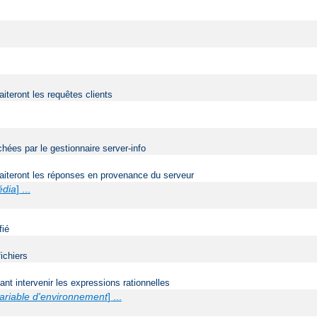
aiteront les requêtes clients
ées par le gestionnaire server-info
traiteront les réponses en provenance du serveur
édia
] ...
fié
ichiers
t intervenir les expressions rationnelles
ariable d'environnement
] ...