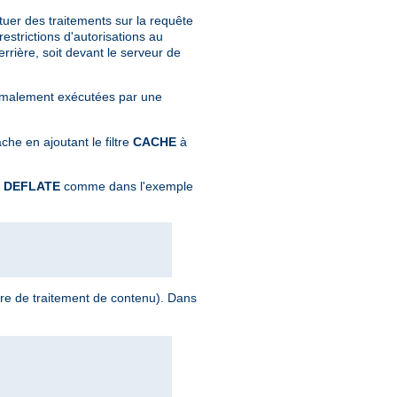
tuer des traitements sur la requête
strictions d'autorisations au
rrière, soit devant le serveur de
normalement exécutées par une
che en ajoutant le filtre
CACHE
à
e
DEFLATE
comme dans l'exemple
ltre de traitement de contenu). Dans