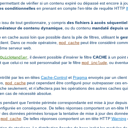
mettant de vérifier si un contenu expiré ou dépassé est encore à jour
es conditionnelles
en prenant en compte l'en-tête de requête HTTP
I
 issu de tout gestionnaire, y compris
des fichiers à accès séquentiel
nérateur de contenu dynamique
, ou du contenu
mandaté depuis un
e en cache aussi loin que possible dans la pile de filtres, utilisant le
ges
u client. Dans ce mode opératoire,
peut être considéré comm
mod_cache
 même serveur web.
, il devient possible d'insérer le filtre
CACHE
à un point d
QuickHandler
ue celui-ci ne soit personnalisé par le filtre
, ou éventu
mod_include
ntrôlé par les en-têtes
Cache-Control
et
Pragma
envoyés par un client
es,
peut cependant être configuré pour outrepasser ces en-
mod_cache
che seulement, et n'affectera pas les opérations des autres caches qui p
u'en cas de nécessité absolue.
endant que l'entrée périmée correspondante est mise à jour depuis le
onfigurée en conséquence. De telles réponses comportent un en-tête
des données périmées lorsque la tentative de mise à jour des donnée
r
. De telles réponses comportent un en-tête HTTP
Warning
mod_cache