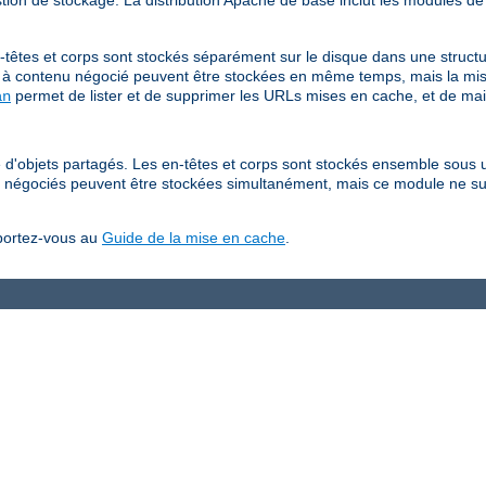
tion de stockage. La distribution Apache de base inclut les modules de
têtes et corps sont stockés séparément sur le disque dans une structu
à contenu négocié peuvent être stockées en même temps, mais la mis
permet de lister et de supprimer les URLs mises en cache, et de mai
an
d'objets partagés. Les en-têtes et corps sont stockés ensemble sous u
 négociés peuvent être stockées simultanément, mais ce module ne su
eportez-vous au
Guide de la mise en cache
.