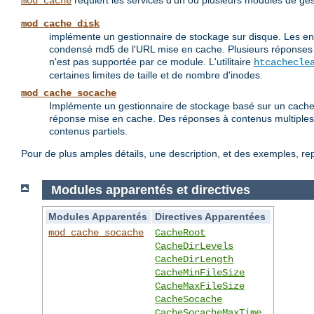
requiert les services d'un ou plusieurs modules de ges
mod_cache
mod_cache_disk
implémente un gestionnaire de stockage sur disque. Les en-
condensé md5 de l'URL mise en cache. Plusieurs réponses 
n'est pas supportée par ce module. L'utilitaire
htcachecle
certaines limites de taille et de nombre d'inodes.
mod_cache_socache
Implémente un gestionnaire de stockage basé sur un cache 
réponse mise en cache. Des réponses à contenus multiples
contenus partiels.
Pour de plus amples détails, une description, et des exemples, r
Modules apparentés et directives
Modules Apparentés
Directives Apparentées
mod_cache_socache
CacheRoot
CacheDirLevels
CacheDirLength
CacheMinFileSize
CacheMaxFileSize
CacheSocache
CacheSocacheMaxTime