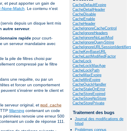
, et peut apporter un gain de
CacheDefaultExpire
f-None-Match
. Le contenu n'est
CacheDetailHeader
CacheDisable
CacheEnable
(servis depuis un disque lent mis
CacheHeader
CacheIgnoreCacheControl
 autre serveur
.
CacheIgnoreHeaders
CacheIgnoreNoLastMod
tionnaire rapide
pour court-
CacheIgnoreQueryString
e un serveur mandataire avec
CacheIgnoreURLSessionIdentifier
CacheKeyBaseURL
CacheLastModifiedFactor
e la pile de filtres choisi par
CacheLock
ellement compressé par le filtre
CacheLockMaxAge
CacheLockPath
CacheMaxExpire
 dans une requête, ou par un
CacheMinExpire
CacheQuickHandler
têtes et forcer un comportement
CacheStaleOnError
euvent s'insérer entre le client et
CacheStoreExpired
CacheStoreNoStore
CacheStorePrivate
 serveur original, et
mod_cache
 HTTP
Warning
contenant un code
Traitement des bugs
s périmées renvoie une erreur 500
Journal des modifications de
contenant un code de réponse 111.
httpd
Problèmes connus