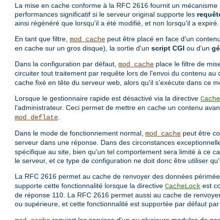
La mise en cache conforme à la RFC 2616 fournit un mécanisme per
performances significatif si le serveur original supporte les
requêt
ainsi régénéré que lorsqu'il a été modifié, et non lorsqu'il a expiré.
En tant que filtre,
peut être placé en face d'un contenu
mod_cache
en cache sur un gros disque), la sortie d'un
script CGI
ou d'un
gé
Dans la configuration par défaut,
place le filtre de mis
mod_cache
circuiter tout traitement par requête lors de l'envoi du contenu a
cache fixé en tête du serveur web, alors qu'il s'exécute dans ce
Lorsque le gestionnaire rapide est désactivé via la directive
Cache
l'administrateur. Ceci permet de mettre en cache un contenu avant q
.
mod_deflate
Dans le mode de fonctionnement normal,
peut être co
mod_cache
serveur dans une réponse. Dans des circonstances exceptionnell
spécifique au site, bien qu'un tel comportement sera limité à ce ca
le serveur, et ce type de configuration ne doit donc être utiliser q
La RFC 2616 permet au cache de renvoyer des données périmées p
supporte cette fonctionnalité lorsque la directive
est c
CacheLock
de réponse 110. La RFC 2616 permet aussi au cache de renvoyer 
ou supérieure, et cette fonctionnalité est supportée par défaut pa