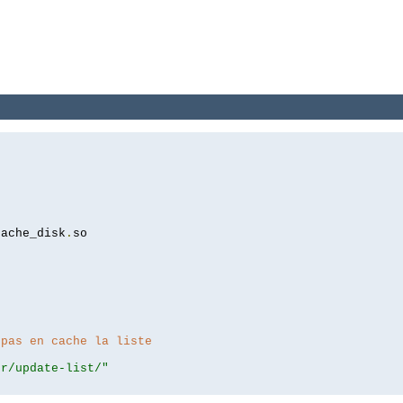
cache_disk
.
so

 pas en cache la liste
er/update-list/"