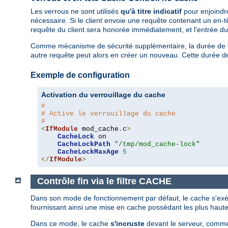
Les verrous ne sont utilisés
qu'à titre indicatif
pour enjoindre
nécessaire. Si le client envoie une requête contenant un en-
requête du client sera honorée immédiatement, et l'entrée du
Comme mécanisme de sécurité supplémentaire, la durée de vie 
autre requête peut alors en créer un nouveau. Cette durée de v
Exemple de configuration
Activation du verrouillage du cache
#
# Active le verrouillage du cache
#
<
IfModule
 mod_cache
.
c
>
CacheLock
 on

CacheLockPath
"/tmp/mod_cache-lock"
CacheLockMaxAge
5
</
IfModule
>
Contrôle fin via le filtre CACHE
Dans son mode de fonctionnement par défaut, le cache s'exécu
fournissant ainsi une mise en cache possédant les plus haut
Dans ce mode, le cache
s'incruste
devant le serveur, comme