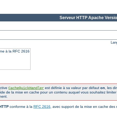
Serveur HTTP Apache Versio
Lan
rme à la RFC 2616
ective
est définie à sa valeur par défaut
on
, les d
CacheQuickHandler
pide de la mise en cache pour un contenu auquel vous souhaitez limiter
ment.
 HTTP
conforme à la
RFC 2616
, avec support de la mise en cache des 