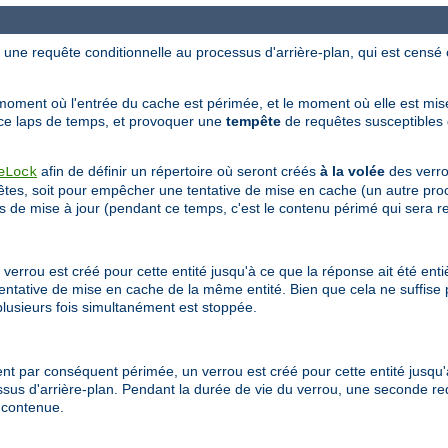
ne requête conditionnelle au processus d'arrière-plan, qui est censé co
moment où l'entrée du cache est périmée, et le moment où elle est mise
 ce laps de temps, et provoquer une
tempête
de requêtes susceptibles d
afin de définir un répertoire où seront créés
à la volée
des verro
eLock
êtes, soit pour empêcher une tentative de mise en cache (un autre pro
urs de mise à jour (pendant ce temps, c'est le contenu périmé qui sera r
 verrou est créé pour cette entité jusqu'à ce que la réponse ait été en
ntative de mise en cache de la même entité. Bien que cela ne suffise 
plusieurs fois simultanément est stoppée.
ient par conséquent périmée, un verrou est créé pour cette entité jusqu'
sus d'arrière-plan. Pendant la durée de vie du verrou, une seconde re
 contenue.