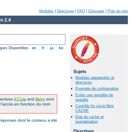
Modules
|
Directives
|
FAQ
|
Glossaire
|
Plan du site
n 2.4
gues Disponibles:
en
|
fr
|
ja
|
ko
Sujets
Modules apparentés et
directives
Exemple de configuration
Eviter une tempête de
irectives
and
sont
Allow
Deny
requête
 l'accès en fonction du nom
Contrôle fin via le filtre
CACHE
Etat du cache et
réponses dont le contenu a été
journalisation
Directives