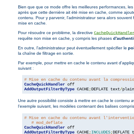
Bien que que ce mode offre les meilleures performances, les 
après que cette dernière ait été mise en cache, comme ajoute
contenu. Pour y parvenir, l'administrateur sera alors souvent
mise en cache.
Pour résoudre ce problème, la directive
CacheQuickHandle
requête non mise en cache, y compris les phases
d'authenti
En outre, l'administrateur peut éventuellement spécifier le
poi
la chaîne de filtrage en sortie.
Par exemple, pour mettre en cache le contenu avant d'appliqu
suivant :
# Mise en cache du contenu avant la compressi
CacheQuickHandler
AddOutputFilterByType
 CACHE
;
DEFLATE text
/
plai
Une autre possibilité consiste à mettre en cache le contenu a
l'exemple suivant, les modèles contenant des balises compri
# Mise en cache du contenu avant l'interventi
# mod_deflate
CacheQuickHandler
AddOutputFilterByType
 CACHE
;
INCLUDES
;
DEFLATE 