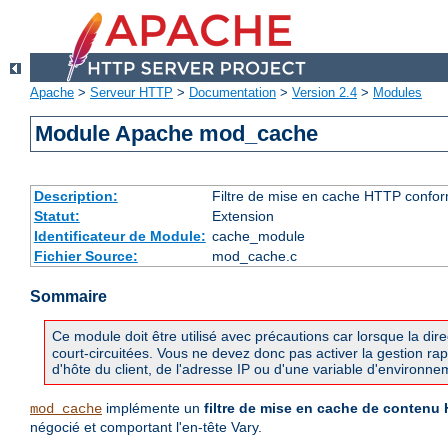
Apache
>
Serveur HTTP
>
Documentation
>
Version 2.4
>
Modules
Module Apache mod_cache
Description:
Filtre de mise en cache HTTP confo
Statut:
Extension
Identificateur de Module:
cache_module
Fichier Source:
mod_cache.c
Sommaire
Ce module doit être utilisé avec précautions car lorsque la dir
court-circuitées. Vous ne devez donc pas activer la gestion ra
d'hôte du client, de l'adresse IP ou d'une variable d'environne
implémente un
filtre de mise en cache de contenu
mod_cache
négocié et comportant l'en-tête Vary.