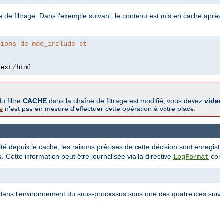
e de filtrage. Dans l'exemple suivant, le contenu est mis en cache après
tions de mod_include et
text
/
html
u filtre
CACHE
dans la chaîne de filtrage est modifié, vous devez
vide
n'est pas en mesure d'effectuer cette opération à votre place.
e
tité depuis le cache, les raisons précises de cette décision sont enregi
s
. Cette information peut être journalisée via la directive
com
LogFormat
ite dans l'environnement du sous-processus sous une des quatre clés suiv