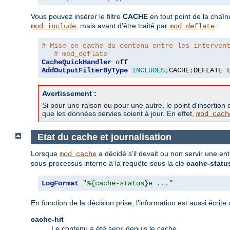
Vous pouvez insérer le filtre
CACHE
en tout point de la chaîn
, mais avant d'être traité par
:
mod_include
mod_deflate
# Mise en cache du contenu entre les interven
# mod_deflate
CacheQuickHandler
AddOutputFilterByType
INCLUDES
;
CACHE
;
DEFLATE 
Avertissement :
Si pour une raison ou pour une autre, le point d'insertion d
que les données servies soient à jour. En effet,
mod_cach
Etat du cache et journalisation
Lorsque
a décidé s'il devait ou non servir une en
mod_cache
sous-processus interne à la requête sous la clé
cache-statu
LogFormat
"%{cache-status}e ..."
En fonction de la décision prise, l'information est aussi écr
cache-hit
Le contenu a été servi depuis le cache.