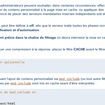
administrateurs peuvent souhaiter, dans certaines circonstances, effec
r du contenu personnalisé à la page mise en cache, ou appliquer des re
 forcé de placer des serveurs mandataires inverses indépendants soit de
peut être définie à
off
, afin que le serveur traite toutes les phases 
r
fication et d'autorisation
.
nt précis dans la chaîne de filtrage
où devra intervenir la mise en ca
er une compression à la réponse, placez le filtre
CACHE
avant le filtr
on optionnelle
n
vant l'ajout de contenu personnalisé via
(ou tout autre fi
mod_include
ses par
sont mis en cache avant d'être interprétés :
mod_include
on de mod_include et
text
/
html