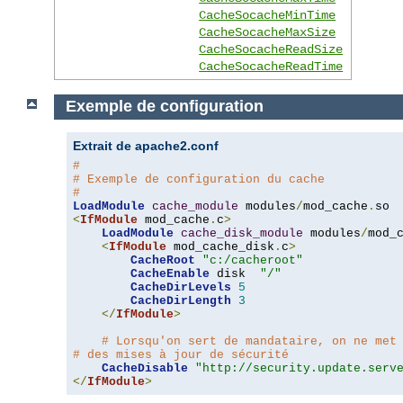
CacheSocacheMinTime
CacheSocacheMaxSize
CacheSocacheReadSize
CacheSocacheReadTime
Exemple de configuration
Extrait de apache2.conf
#
# Exemple de configuration du cache
#
LoadModule
cache_module
 modules
/
mod_cache
.
<
IfModule
 mod_cache
.
c
>
LoadModule
cache_disk_module
 modules
/
mod_
<
IfModule
 mod_cache_disk
.
c
>
CacheRoot
"c:/cacheroot"
CacheEnable
 disk  
"/"
CacheDirLevels
5
CacheDirLength
3
</
IfModule
>
# Lorsqu'on sert de mandataire, on ne met
# des mises à jour de sécurité
CacheDisable
"http://security.update.serv
</
IfModule
>