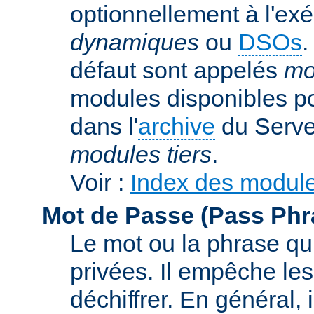
optionnellement à l'ex
dynamiques
ou
DSOs
.
défaut sont appelés
mo
modules disponibles p
dans l'
archive
du Serve
modules tiers
.
Voir :
Index des modul
Mot de Passe (Pass Phr
Le mot ou la phrase qui
privées. Il empêche les
déchiffrer. En général, 