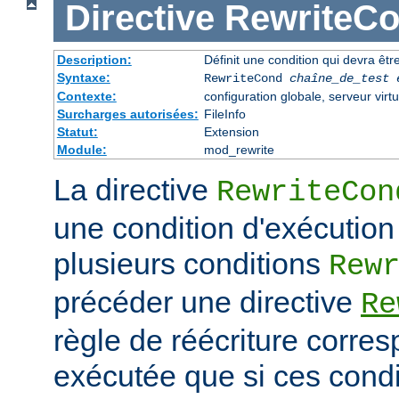
Directive
RewriteC
Description:
Définit une condition qui devra être
Syntaxe:
RewriteCond
chaîne_de_test
Contexte:
configuration globale, serveur virtu
Surcharges autorisées:
FileInfo
Statut:
Extension
Module:
mod_rewrite
La directive
RewriteCon
une condition d'exécution
plusieurs conditions
Rew
précéder une directive
Re
règle de réécriture corres
exécutée que si ces condi