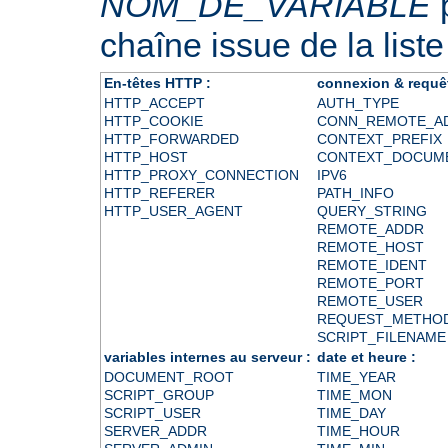
NOM_DE_VARIABLE
p
chaîne issue de la liste
En-têtes HTTP :
connexion & requê
HTTP_ACCEPT
AUTH_TYPE
HTTP_COOKIE
CONN_REMOTE_A
HTTP_FORWARDED
CONTEXT_PREFIX
HTTP_HOST
CONTEXT_DOCUM
HTTP_PROXY_CONNECTION
IPV6
HTTP_REFERER
PATH_INFO
HTTP_USER_AGENT
QUERY_STRING
REMOTE_ADDR
REMOTE_HOST
REMOTE_IDENT
REMOTE_PORT
REMOTE_USER
REQUEST_METHO
SCRIPT_FILENAME
variables internes au serveur :
date et heure :
DOCUMENT_ROOT
TIME_YEAR
SCRIPT_GROUP
TIME_MON
SCRIPT_USER
TIME_DAY
SERVER_ADDR
TIME_HOUR