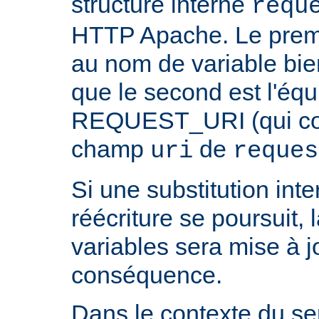
structure interne
requ
HTTP Apache. Le prem
au nom de variable bie
que le second est l'équ
REQUEST_URI (qui cont
champ
de
uri
reques
Si une substitution inter
réécriture se poursuit,
variables sera mise à j
conséquence.
Dans le contexte du ser