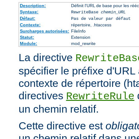
Description:
Définit l'URL de base pour les rééc
Syntaxe:
RewriteBase
chemin_URL
Défaut:
Pas de valeur par défaut
Contexte:
répertoire, .htaccess
Surcharges autorisées:
FileInfo
Statut:
Extension
Module:
mod_rewrite
La directive
RewriteBas
spécifier le préfixe d'URL 
contexte de répertoire (ht
directives
RewriteRule
un chemin relatif.
Cette directive est
obligat
un chemin relatif dans une