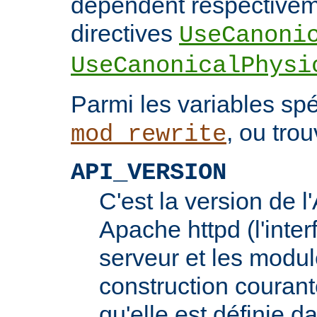
dépendent respectivem
directives
UseCanoni
UseCanonicalPhysi
Parmi les variables spé
, ou trou
mod_rewrite
API_VERSION
C'est la version de 
Apache httpd (l'inter
serveur et les modul
construction courante
qu'elle est définie d