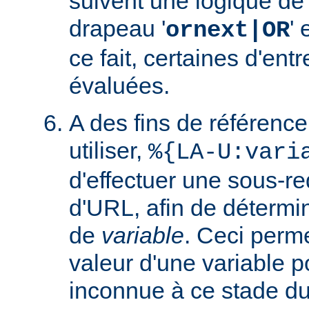
suivent une logique de c
drapeau '
' 
ornext|OR
ce fait, certaines d'ent
évaluées.
A des fins de référence
utiliser,
%{LA-U:vari
d'effectuer une sous-r
d'URL, afin de détermin
de
variable
. Ceci perme
valeur d'une variable po
inconnue à ce stade du