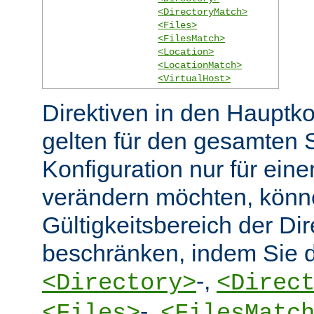
<DirectoryMatch>
<Files>
<FilesMatch>
<Location>
<LocationMatch>
<VirtualHost>
Direktiven in den Hauptko
gelten für den gesamten 
Konfiguration nur für eine
verändern möchten, könn
Gültigkeitsbereich der Dir
beschränken, indem Sie d
-,
<Directory>
<Direc
-,
<Files>
<FilesMatc