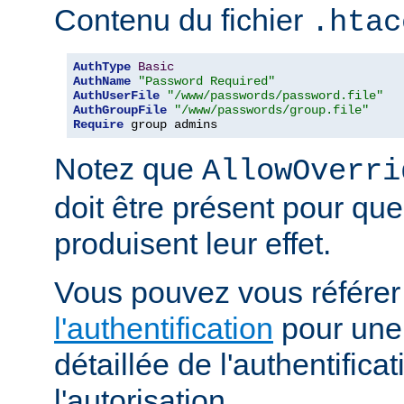
Contenu du fichier
.htac
AuthType
Basic
AuthName
"Password Required"
AuthUserFile
"/www/passwords/password.file"
AuthGroupFile
"/www/passwords/group.file"
Require
 group admins
Notez que
AllowOverri
doit être présent pour que
produisent leur effet.
Vous pouvez vous référe
l'authentification
pour une 
détaillée de l'authentificat
l'autorisation.