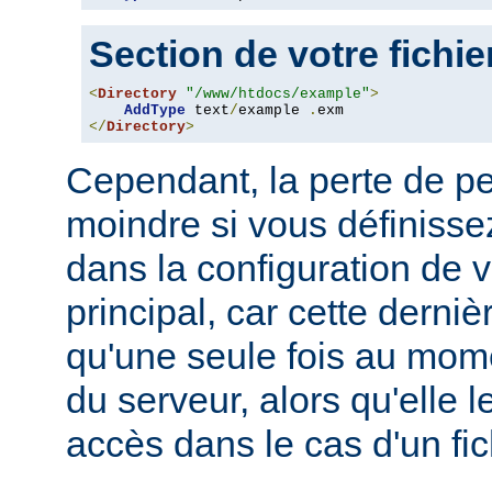
Section de votre fichi
<
Directory
"/www/htdocs/example"
>
AddType
 text
/
example 
.
</
Directory
>
Cependant, la perte de p
moindre si vous définissez
dans la configuration de v
principal, car cette derni
qu'une seule fois au mo
du serveur, alors qu'elle 
accès dans le cas d'un fi