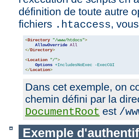
définition de toute autre 
fichiers
, vous
.htaccess
<
Directory
"/www/htdocs"
>
AllowOverride
All
</
Directory
>
<
Location
"/"
>
Options
+IncludesNoExec
-ExecCGI
</
Location
>
Dans cet exemple, on co
chemin défini par la dire
est
DocumentRoot
/ww
Exemple d'authentif