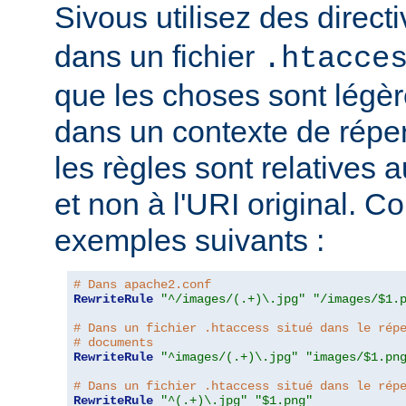
Sivous utilisez des direct
dans un fichier
.htacce
que les choses sont légèr
dans un contexte de répert
les règles sont relatives a
et non à l'URI original. C
exemples suivants :
# Dans apache2.conf
RewriteRule
"^/images/(.+)\.jpg"
"/images/$1.
# Dans un fichier .htaccess situé dans le rép
# documents
RewriteRule
"^images/(.+)\.jpg"
"images/$1.pn
# Dans un fichier .htaccess situé dans le rép
RewriteRule
"^(.+)\.jpg"
"$1.png"