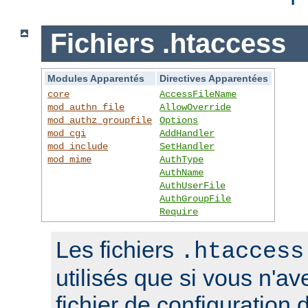
Fichiers .htaccess
Modules Apparentés
Directives Apparentées
core
AccessFileName
mod_authn_file
AllowOverride
mod_authz_groupfile
Options
mod_cgi
AddHandler
mod_include
SetHandler
mod_mime
AuthType
AuthName
AuthUserFile
AuthGroupFile
Require
Les fichiers
.htaccess
utilisés que si vous n'a
fichier de configuration 