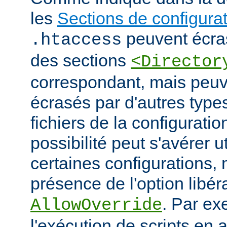
les
Sections de configura
peuvent écras
.htaccess
des sections
<Director
correspondant, mais peu
écrasés par d'autres type
fichiers de la configuratio
possibilité peut s'avérer u
certaines configurations
présence de l'option libér
. Par ex
AllowOverride
l'exécution de scripts en a