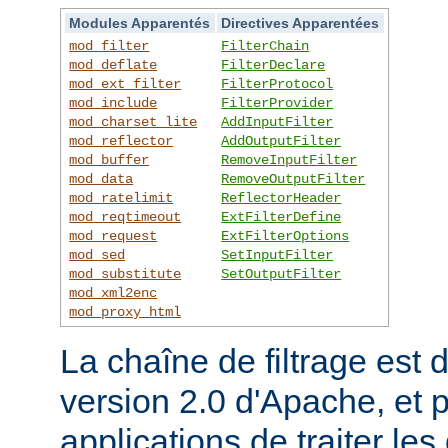
Modules Apparentés
Directives Apparentées
mod_filter
FilterChain
mod_deflate
FilterDeclare
mod_ext_filter
FilterProtocol
mod_include
FilterProvider
mod_charset_lite
AddInputFilter
mod_reflector
AddOutputFilter
mod_buffer
RemoveInputFilter
mod_data
RemoveOutputFilter
mod_ratelimit
ReflectorHeader
mod_reqtimeout
ExtFilterDefine
mod_request
ExtFilterOptions
mod_sed
SetInputFilter
mod_substitute
SetOutputFilter
mod_xml2enc
mod_proxy_html
La chaîne de filtrage est 
version 2.0 d'Apache, et 
applications de traiter le