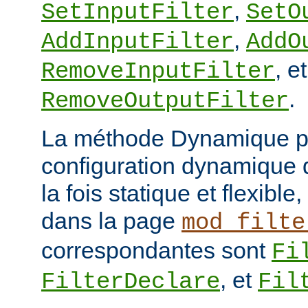
,
SetInputFilter
SetO
,
AddInputFilter
AddO
, et
RemoveInputFilter
.
RemoveOutputFilter
La méthode Dynamique p
configuration dynamique de
la fois statique et flexibl
dans la page
mod_filte
correspondantes sont
Fi
, et
FilterDeclare
Fil