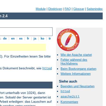
Module
|
Direktiven
|
FAQ
|
Glossar
|
Seitenindex
 2.4
n:
de
|
en
|
es
|
fr
|
ja
|
ko
|
tr
Wie der Apache startet
 Für Einzelheiten lesen Sie bitte
Fehler während des
Hochfahrens
ses Dokument beschreibt, wie
httpd
Beim Bootvorgang starten
Weitere Informationen
Siehe auch
Beenden und Neustarten
httpd
Port unterhalb von 1024), dann
apache2ctl
n. Sobald der Server gestartet ist
Arbeit erledigen: das Lauschen auf
Kommentare
och werden unter weniger