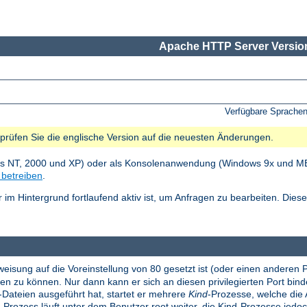
Apache HTTP Server Version
Verfügbare Sprache
e prüfen Sie die englische Version auf die neuesten Änderungen.
ws NT, 2000 und XP) oder als Konsolenanwendung (Windows 9x und ME).
betreiben
.
im Hintergrund fortlaufend aktiv ist, um Anfragen zu bearbeiten. Die
eisung auf die Voreinstellung von 80 gesetzt ist (oder einen anderen 
 zu können. Nur dann kann er sich an diesen privilegierten Port binde
-Dateien ausgeführt hat, startet er mehrere
Kind
-Prozesse, welche die 
-Prozess läuft unter dem Benutzer root weiter, die Kind-Prozesse jed