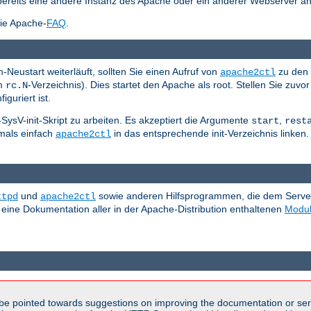
bereits eine andere Instanz des Apache oder ein anderer Webserver an
die Apache-
FAQ
.
Neustart weiterläuft, sollten Sie einen Aufruf von
zu den 
apache2ctl
em
-Verzeichnis). Dies startet den Apache als root. Stellen Sie zuvor
rc.N
iguriert ist.
d-SysV-init-Skript zu arbeiten. Es akzeptiert die Argumente
,
start
rest
tmals einfach
in das entsprechende init-Verzeichnis linken. 
apache2ctl
und
sowie anderen Hilfsprogrammen, die dem Server b
ttpd
apache2ctl
 eine Dokumentation aller in der Apache-Distribution enthaltenen
Modu
be pointed towards suggestions on improving the documentation or ser