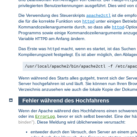
privilegierten Benutzerkennungen ausgeführt. Dies wird vo
Die Verwendung des Steuerskripts
ist die empf
apache2ctl
die für die korrekte Funktion von
unter einigen Betrie
httpd
Kommandozeilenargumente durch, so dass alle
-Optio
httpd
Programms sowie einige Kommandozeilenargumente anzuge
Variable
am Anfang ändern.
HTTPD
Das Erste was
macht, wenn es startet, ist das Suchen
httpd
Kompilierungszeit festgelegt. Es ist aber möglich, den Abla
/usr/local/apache2/bin/apache2ctl -f /etc/apa
Wenn während des Starts alles gutgeht, trennt sich der Serve
Server hochgefahren ist und läuft. Sie können nun Ihren Br
Verzeichnis anzusehen wie auch die lokale Kopie der Dokumenta
Fehler während des Hochfahrens
Wenn der Apache während des Hochfahrens einen schweren Fehl
oder ins
, bevor er sich selbst beendet. Eine der h
ErrorLog
binden")
. Diese Meldung wird üblicherweise verursacht:
entweder durch den Versuch, den Server an einem privi