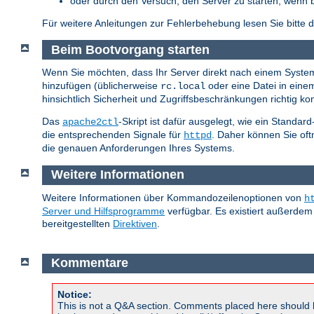
oder durch den Versuch, den Server zu starten, wenn 
Für weitere Anleitungen zur Fehlerbehebung lesen Sie bitte 
Beim Bootvorgang starten
Wenn Sie möchten, dass Ihr Server direkt nach einem System-
hinzufügen (üblicherweise
oder eine Datei in ein
rc.local
hinsichtlich Sicherheit und Zugriffsbeschränkungen richtig konf
Das
-Skript ist dafür ausgelegt, wie ein Standar
apache2ctl
die entsprechenden Signale für
. Daher können Sie of
httpd
die genauen Anforderungen Ihres Systems.
Weitere Informationen
Weitere Informationen über Kommandozeilenoptionen von
h
Server und Hilfsprogramme
verfügbar. Es existiert außerdem
bereitgestellten
Direktiven
.
Kommentare
Notice:
This is not a Q&A section. Comments placed here should 