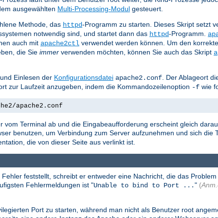
n dem ausgewählten
Multi-Processing-Modul
gesteuert.
ohlene Methode, das
-Programm zu starten. Dieses Skript setzt
httpd
bssystemen notwendig sind, und startet dann das
-Programm.
httpd
ap
nen auch mit
verwendet werden können. Um den korrekte
apache2ctl
ben, die Sie
immer
verwenden möchten, können Sie auch das Skript
a
 und Einlesen der
Konfigurationsdatei
. Der Ablageort di
apache2.conf
geort zur Laufzeit anzugeben, indem die Kommandozeilenoption
wie f
-f
che2/apache2.conf
r vom Terminal ab und die Eingabeaufforderung erscheint gleich darauf
owser benutzen, um Verbindung zum Server aufzunehmen und sich die T
tion, die von dieser Seite aus verlinkt ist.
er feststellt, schreibt er entweder eine Nachricht, die das Problem n
äufigsten Fehlermeldungen ist "
"
(
Anm.
Unable to bind to Port ...
legierten Port zu starten, während man nicht als Benutzer root angemel