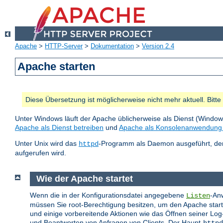
Apache
>
HTTP-Server
>
Dokumentation
>
Version 2.4
Apache starten
Diese Übersetzung ist möglicherweise nicht mehr aktuell. Bitt
Unter Windows läuft der Apache üblicherweise als Dienst (Windo
Apache als Dienst betreiben
und
Apache als Konsolenanwendung 
Unter Unix wird das
-Programm als Daemon ausgeführt, der 
httpd
aufgerufen wird.
Wie der Apache startet
Wenn die in der Konfigurationsdatei angegebene
-Anw
Listen
müssen Sie root-Berechtigung besitzen, um den Apache starten
und einige vorbereitende Aktionen wie das Öffnen seiner Log
und Beantworten von Anfragen von Clients. Der Haupt-
httpd