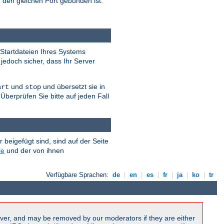
 den gleichen Port gebunden ist.
Startdateien Ihres Systems
 jedoch sicher, dass Ihr Server
und
und übersetzt sie in
art
stop
Überprüfen Sie bitte auf jeden Fall
eigefügt sind, sind auf der Seite
le
und der von ihnen
Verfügbare Sprachen:
de
|
en
|
es
|
fr
|
ja
|
ko
|
tr
ver, and may be removed by our moderators if they are either