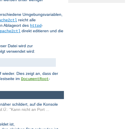
 verschiedene Umgebungsvariablen,
reicht alle
ache2ctl
n Ablageort des
-
httpd
direkt editieren und die
pache2ctl
eser Datei wird zur
olgt verwendet wird:
 wieder. Dies zeigt an, dass der
estseite im
-
DocumentRoot
äher schildert, auf die Konsole
d.Ü.:
"Kann nicht an Port ...
det ist,