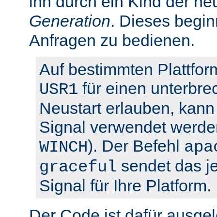
ihn durch ein Kind der ne
Generation
. Dieses begin
Anfragen zu bedienen.
Auf bestimmten Plattfor
für einen unterbre
USR1
Neustart erlauben, kann 
Signal verwendet werden
). Der Befehl
WINCH
apa
sendet das je
graceful
Signal für Ihre Platform.
Der Code ist dafür ausgel