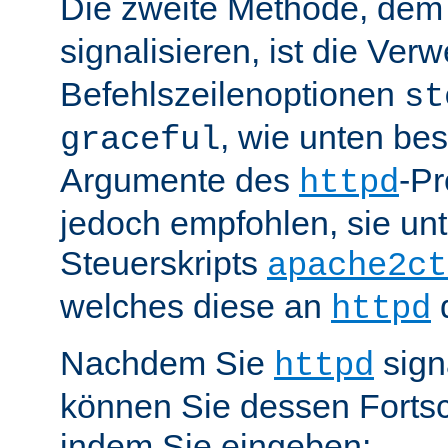
Die zweite Methode, de
signalisieren, ist die Ve
Befehlszeilenoptionen
st
, wie unten be
graceful
Argumente des
-P
httpd
jedoch empfohlen, sie u
Steuerskripts
apache2ct
welches diese an
d
httpd
Nachdem Sie
sign
httpd
können Sie dessen Fortsc
indem Sie eingeben: