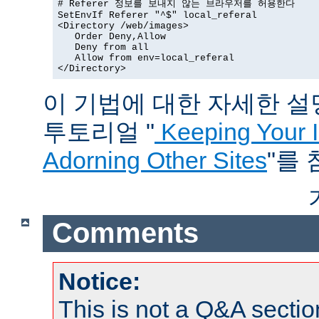
# Referer 정보를 보내지 않는 브라우저를 허용한다

SetEnvIf Referer "^$" local_referal

<Directory /web/images>

   Order Deny,Allow

   Deny from all

   Allow from env=local_referal

</Directory>
이 기법에 대한 자세한 설명은
투토리얼 "
Keeping Your 
Adorning Other Sites
"를
Comments
Notice:
This is not a Q&A sect