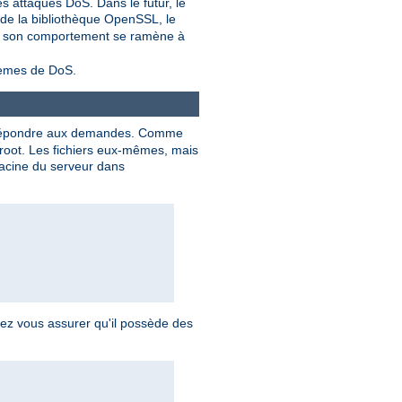
s attaques DoS. Dans le futur, le
 de la bibliothèque OpenSSL, le
as, son comportement se ramène à
blèmes de DoS.
répondre aux demandes. Comme
 root. Les fichiers eux-mêmes, mais
 racine du serveur dans
vez vous assurer qu'il possède des