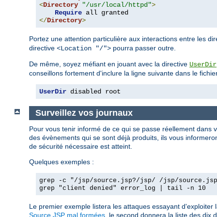
<
Directory
"/usr/local/httpd"
>
Require
</
Directory
>
Portez une attention particulière aux interactions entre les di
directive
pourra passer outre.
<Location "/">
De même, soyez méfiant en jouant avec la directive
UserDir
conseillons fortement d'inclure la ligne suivante dans le fichie
UserDir
 disabled root
Surveillez vos journaux
Pour vous tenir informé de ce qui se passe réellement dans 
des évènements qui se sont déjà produits, ils vous informeront
de sécurité nécessaire est atteint.
Quelques exemples :
grep -c "/jsp/source.jsp?/jsp/ /jsp/source.js
grep "client denied" error_log | tail -n 10
Le premier exemple listera les attaques essayant d'exploiter 
Source.JSP mal formées
, le second donnera la liste des dix d