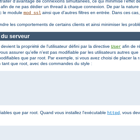
aiter d'avantage de connexions simultanées, ce qui minimise l'effet de
 afin de ne pas dédier un thread à chaque connexion. De par la nature
ec le module
ainsi que d'autres filtres en entrée. Dans ces c
mod_ssl
indre les comportements de certains clients et ainsi minimiser les pro
e du serveur
evient la propriété de l'utilisateur défini par la directive
afin de 
User
s assurer qu'elle n'est pas modifiable par les utilisateurs autres que
modifiables que par root. Par exemple, si vous avez choisi de placer la
 en tant que root, avec des commandes du style :
iables que par root. Quand vous installez l'exécutable
, vous de
httpd