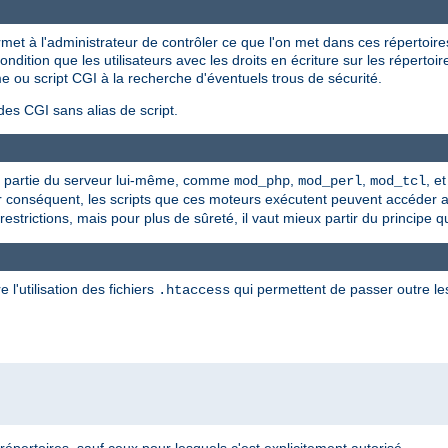
et à l'administrateur de contrôler ce que l'on met dans ces répertoir
dition que les utilisateurs avec les droits en écriture sur les répertoi
e ou script CGI à la recherche d'éventuels trous de sécurité.
des CGI sans alias de script.
que partie du serveur lui-même, comme
,
,
, e
mod_php
mod_perl
mod_tcl
ar conséquent, les scripts que ces moteurs exécutent peuvent accéder
strictions, mais pour plus de sûreté, il vaut mieux partir du principe q
 l'utilisation des fichiers
qui permettent de passer outre les
.htaccess
répertoires, sauf ceux pour lesquels c'est explicitement autorisé.