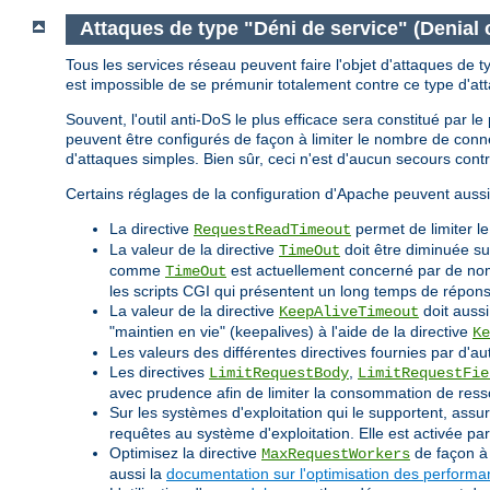
Attaques de type "Déni de service" (Denial 
Tous les services réseau peuvent faire l'objet d'attaques de t
est impossible de se prémunir totalement contre ce type d'at
Souvent, l'outil anti-DoS le plus efficace sera constitué par 
peuvent être configurés de façon à limiter le nombre de co
d'attaques simples. Bien sûr, ceci n'est d'aucun secours cont
Certains réglages de la configuration d'Apache peuvent aussi
La directive
permet de limiter l
RequestReadTimeout
La valeur de la directive
doit être diminuée su
TimeOut
comme
est actuellement concerné par de nomb
TimeOut
les scripts CGI qui présentent un long temps de répon
La valeur de la directive
doit aussi
KeepAliveTimeout
"maintien en vie" (keepalives) à l'aide de la directive
Ke
Les valeurs des différentes directives fournies par d'au
Les directives
,
LimitRequestBody
LimitRequestFie
avec prudence afin de limiter la consommation de ress
Sur les systèmes d'exploitation qui le supportent, assu
requêtes au système d'exploitation. Elle est activée p
Optimisez la directive
de façon à 
MaxRequestWorkers
aussi la
documentation sur l'optimisation des perform