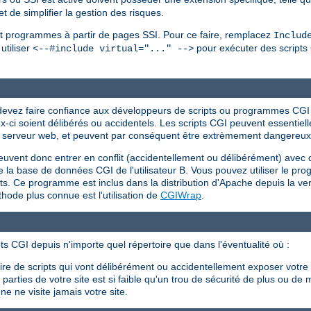
 de simplifier la gestion des risques.
s et programmes à partir de pages SSI. Pour ce faire, remplacez
Includ
utiliser
pour exécuter des scripts 
<--#include virtual="..." -->
s devez faire confiance aux développeurs de scripts ou programmes CG
eux-ci soient délibérés ou accidentels. Les scripts CGI peuvent essent
r du serveur web, et peuvent par conséquent être extrèmement dangereux s
peuvent donc entrer en conflit (accidentellement ou délibérément) avec 
 efface la base de données CGI de l'utilisateur B. Vous pouvez utiliser le 
ents. Ce programme est inclus dans la distribution d'Apache depuis la ver
ode plus connue est l'utilisation de
CGIWrap
.
ts CGI depuis n'importe quel répertoire que dans l'éventualité où :
crire de scripts qui vont délibérément ou accidentellement exposer votr
arties de votre site est si faible qu'un trou de sécurité de plus ou de 
e ne visite jamais votre site.