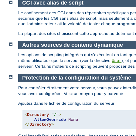
CGI avec alias de script
Le confinement des CGI dans des répertoires spécifiques perm
sécurisé que les CGI sans alias de script, mais seulement à con
que l'administrateur ait la volonté de tester chaque programm
La plupart des sites choisissent cette approche au détriment 
Autres sources de contenu dynamique
Les options de scripting intégrées qui s'exécutent en tant 
même utilisateur que le serveur (voir la directive
), et p
User
serveur. Certains moteurs de scripting peuvent proposer des re
Protection de la configuration du système
Pour contrôler étroitement votre serveur, vous pouvez interdire
vous avez configurées. Voici un moyen pour y parvenir :
Ajoutez dans le fichier de configuration du serveur
<
Directory
"/"
>
AllowOverride
None
</
Directory
>
Ceci interdit l'utilisation des fichiers
dans tous les 