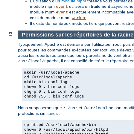
L'utilisation d'un
module mpm
threadé vous permet de tr
module mpm
utilisera un traitement asynchrone
event
module mpm
est actuellement incompatible av
event
celui du module mpm
.
worker
Il existe de nombreux modules tiers qui peuvent restre
Permissions sur les répertoires de la racin
Typiquement, Apache est démarré par l'utilisateur root, puis il d
pour toutes les commandes exécutées par root, vous devez vou
aussi les répertoires ainsi que leurs parents ne doivent être 
, il est conseillé de créer le répertoire
/usr/local/apache
mkdir /usr/local/apache
cd /usr/local/apache
mkdir bin conf logs
chown 0 . bin conf logs
chgrp 0 . bin conf logs
chmod 755 . bin conf logs
Nous supposerons que
,
et
ne sont modif
/
/usr
/usr/local
protections similaires :
cp httpd /usr/local/apache/bin
chown 0 /usr/local/apache/bin/httpd