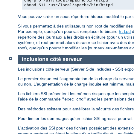
chgrp 0 /usr/local/apache/bin/httpd
chmod 511 /usr/local/apache/bin/httpd
Vous pouvez créer un sous-répertoire htdocs modifiable par d'a
Si vous permettez à des utilisateurs non root de modifier des
Par exemple, quelqu'un pourrait remplacer le binaire
d
httpd
répertoire des journaux a les droits en écriture (pour un utili
système, et root pourrait alors écraser ce fichier avec des do
root), quelqu'un pourrait modifier les journaux eux-mêmes a
Inclusions côté serveur
Les inclusions côté serveur (Server Side Includes - SSI) expo
Le premier risque est l'augmentation de la charge du serveur. 
ou non. L'augmentation de la charge induite est minime, mais 
Les fichiers SSI présentent les mêmes risques que les script
l'aide de la commande
avec les permissions des
"exec cmd"
Des méthodes existent pour améliorer la sécurité des fichiers S
Pour limiter les dommages qu'un fichier SSI agressif pourrait 
L'activation des SSI pour des fichiers possédant des extensi
serveur partagé ou étant le siège d'un traffic élevé. Les fich