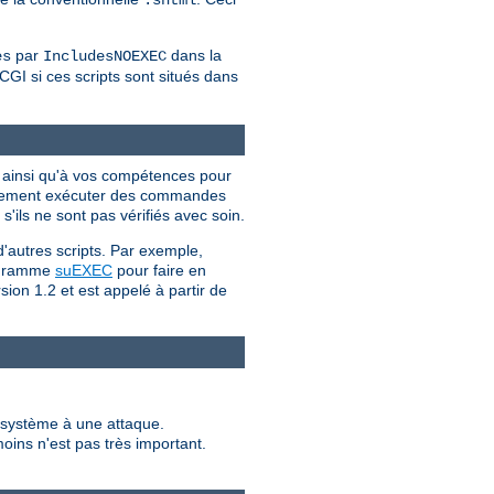
par
dans la
es
IncludesNOEXEC
CGI si ces scripts sont situés dans
I ainsi qu'à vos compétences pour
iellement exécuter des commandes
'ils ne sont pas vérifiés avec soin.
d'autres scripts. Par exemple,
programme
suEXEC
pour faire en
sion 1.2 et est appelé à partir de
e système à une attaque.
moins n'est pas très important.