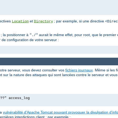
rectives
et
; par exemple, si une directive
Location
Directory
<Direc
; la positionner à
aurait le même effet, pour root, que le premie
"./"
r de configuration de votre serveur :
votre serveur, vous devez consulter vos
fichiers journaux
. Même si les f
 sur la nature des attaques qui sont lancées contre le serveur et vous p
p??" access_log
la
vulnérabilité d'Apache Tomcat pouvant provoquer la divulgation d'in
ernières interdictions client ; par exemple :