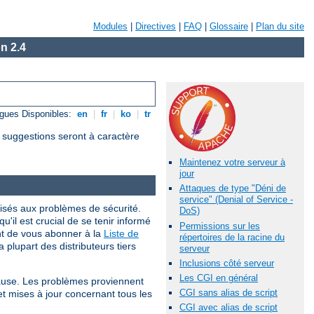
Modules
|
Directives
|
FAQ
|
Glossaire
|
Plan du site
n 2.4
gues Disponibles:
en
|
fr
|
ko
|
tr
s suggestions seront à caractère
Maintenez votre serveur à
jour
Attaques de type "Déni de
service" (Denial of Service -
isés aux problèmes de sécurité.
DoS)
qu'il est crucial de se tenir informé
Permissions sur les
nt de vous abonner à la
Liste de
répertoires de la racine du
 plupart des distributeurs tiers
serveur
Inclusions côté serveur
Les CGI en général
cause. Les problèmes proviennent
CGI sans alias de script
et mises à jour concernant tous les
CGI avec alias de script