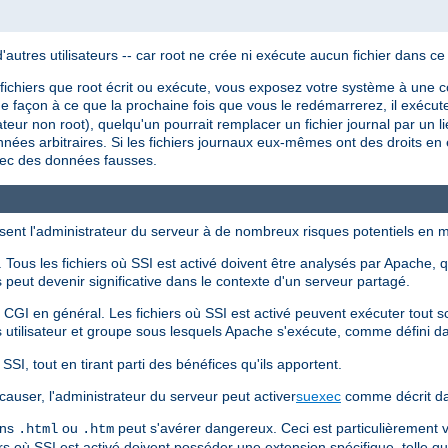
utres utilisateurs -- car root ne crée ni exécute aucun fichier dans ce
 fichiers que root écrit ou exécute, vous exposez votre système à une co
e façon à ce que la prochaine fois que vous le redémarrerez, il exécuter
sateur non root), quelqu'un pourrait remplacer un fichier journal par un l
nnées arbitraires. Si les fichiers journaux eux-mêmes ont des droits en é
vec des données fausses.
sent l'administrateur du serveur à de nombreux risques potentiels en m
Tous les fichiers où SSI est activé doivent être analysés par Apache, q
peut devenir significative dans le contexte d'un serveur partagé.
s CGI en général. Les fichiers où SSI est activé peuvent exécuter tout
 utilisateur et groupe sous lesquels Apache s'exécute, comme défini 
SI, tout en tirant parti des bénéfices qu'ils apportent.
causer, l'administrateur du serveur peut activer
suexec
comme décrit da
ons
ou
peut s'avérer dangereux. Ceci est particulièrement
.html
.htm
iers où SSI est activé doivent posséder une extension spécifique, telle q