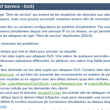
of Service - DoS)
ype "Déni de service" qui tentent de les empêcher de répondre aux clien
taques, mais vous pouvez accomplir certaines actions afin de minimiser
le pare-feu ou certaines configurations du système d'exploitation. Par ex
nnexions simultanées depuis une adresse IP ou un réseau, ce qui perm
re les attaques de type "Déni de service" distribuées (DDoS).
 minimiser les problèmes :
e temps que met le client pour envoyer sa requête.
r les sites sujets aux attaques DoS. Une valeur de quelques secondes 
reuses opérations différentes, lui attribuer une valeur trop faible p
se.
 être diminuée sur les sites sujets aux attaques DoS. Certains sites 
, ce qui bien sûr présente des inconvénients en matière de p
epAlive
tres modules et en rapport avec des délais doivent aussi être vérifiées.
,
,
, et
lds
LimitRequestFieldSize
LimitRequestLine
LimitXMLReq
ources induite par les demandes des clients.
rez-vous que la directive
est activée afin de déléguer un
AcceptFilter
ar défaut dans le démon httpd d'Apache, mais peut nécessiter une recon
définir le nombre maximum de connexions simultanées au dessus duque
ances
.