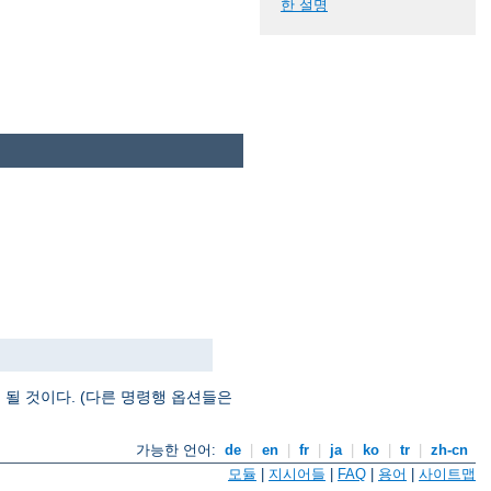
한 설명
될 것이다. (다른 명령행 옵션들은
가능한 언어:
de
|
en
|
fr
|
ja
|
ko
|
tr
|
zh-cn
모듈
|
지시어들
|
FAQ
|
용어
|
사이트맵