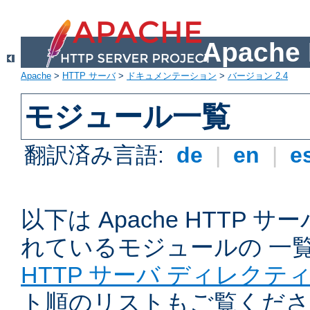
Apach
Apache
>
HTTP サーバ
>
ドキュメンテーション
>
バージョン 2.4
モジュール一覧
翻訳済み言語:
de
|
en
|
e
以下は Apache HTTP
れているモジュールの 一
HTTP サーバ ディレクテ
ト順のリストもご覧くださ