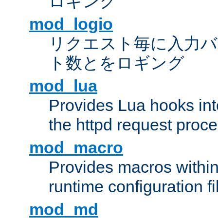
ロギング
mod_logio
リクエスト毎に入力バ
ト数とをロギング
mod_lua
Provides Lua hooks into
the httpd request proc
mod_macro
Provides macros withi
runtime configuration fi
mod_md