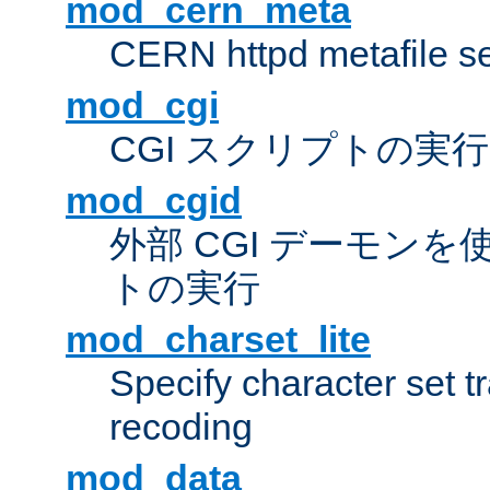
mod_cern_meta
CERN httpd metafile s
mod_cgi
CGI スクリプトの実行
mod_cgid
外部 CGI デーモンを使
トの実行
mod_charset_lite
Specify character set tr
recoding
mod_data