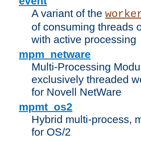
event
A variant of the
worke
of consuming threads o
with active processing
mpm_netware
Multi-Processing Modu
exclusively threaded w
for Novell NetWare
mpmt_os2
Hybrid multi-process,
for OS/2