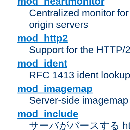
mod_heartmonitor
Centralized monitor fo
origin servers
mod_http2
Support for the HTTP/2
mod_ident
RFC 1413 ident looku
mod_imagemap
Server-side imagemap
mod_include
サーバがパースする ht