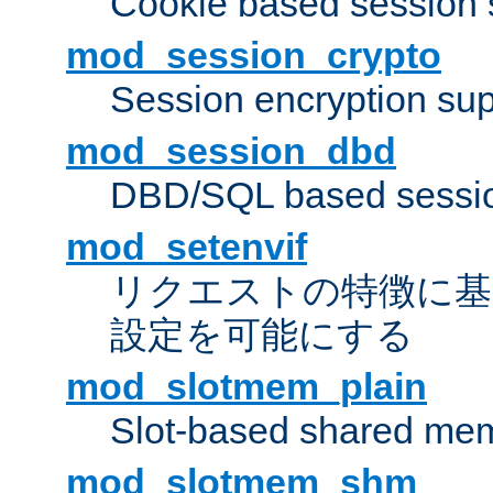
Cookie based session 
mod_session_crypto
Session encryption sup
mod_session_dbd
DBD/SQL based sessio
mod_setenvif
リクエストの特徴に基
設定を可能にする
mod_slotmem_plain
Slot-based shared mem
mod_slotmem_shm