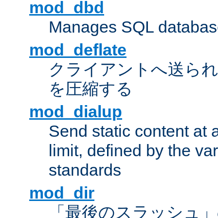
mod_dbd
Manages SQL database
mod_deflate
クライアントへ送ら
を圧縮する
mod_dialup
Send static content at 
limit, defined by the v
standards
mod_dir
「最後のスラッシュ」