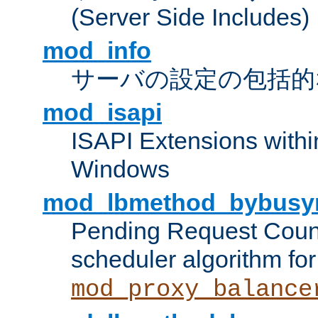
(Server Side Includes)
mod_info
サーバの設定の包括的
mod_isapi
ISAPI Extensions withi
Windows
mod_lbmethod_bybusy
Pending Request Count
scheduler algorithm for
mod_proxy_balance