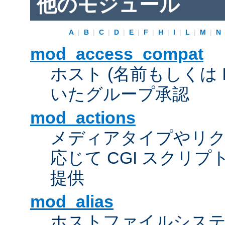
他のモジュール
A
|
B
|
C
|
D
|
E
|
F
|
H
|
I
|
L
|
M
|
N
mod_access_compat
ホスト (名前もしくは 
いたグループ承認
mod_actions
メディアタイプやリ
応じて CGI スクリ
提供
mod_alias
ホストファイルシス