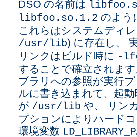
DSO の名前は
libfoo.
のよう
libfoo.so.1.2
これらはシステムディレク
) に存在し、
/usr/lib
リンクはビルド時に
-lf
することで確立されます
ブラリへの参照が実行プ
ルに書き込まれて、起動時に
が
や、 リン
/usr/lib
プションによりハードコ
環境変数
LD_LIBRARY_P