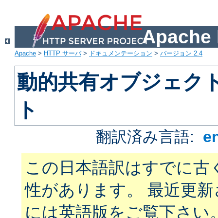
Apach
Apache
>
HTTP サーバ
>
ドキュメンテーション
>
バージョン 2.4
動的共有オブジェクト 
ト
翻訳済み言語:
e
この日本語訳はすでに古
性があります。 最近更
には英語版をご覧下さい